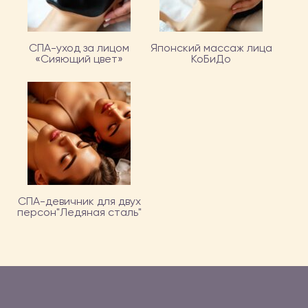
СПА-уход за лицом
Японский массаж лица
«Сияющий цвет»
КоБиДо
СПА-девичник для двух
персон"Ледяная сталь"