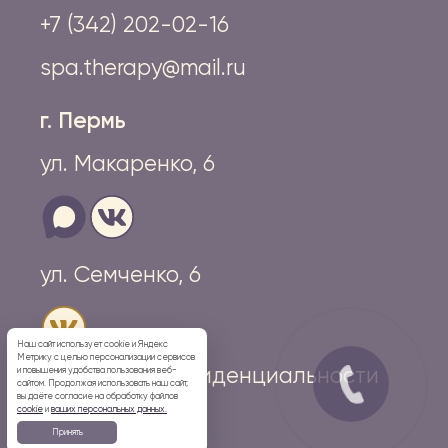
+7 (342) 202-02-16
spa.therapy@mail.ru
г. Пермь
ул. Макаренко, 6
ул. Семченко, 6
Наш сайт использует cookie и Яндекс
Метрику с целью персонализации сервисов
Политика конфиденциальности
и повышения удобства пользования веб-
сайтом. Продолжая использовать наш сайт,
вы даёте согласие на обработку файлов
cookie
и
ваших персональных данных.
Принять