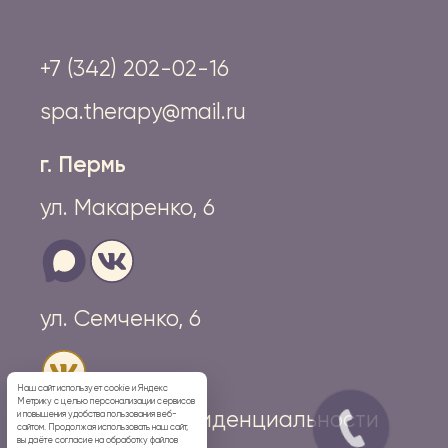
+7 (342) 202-02-16
spa.therapy@mail.ru
г. Пермь
ул. Макаренко, 6
ул. Семченко, 6
Наш сайт использует cookie и Яндекс
Метрику с целью персонализации сервисов
Политика конфиденциальности
и повышения удобства пользования веб-
сайтом. Продолжая использовать наш сайт,
вы даёте согласие на обработку файлов